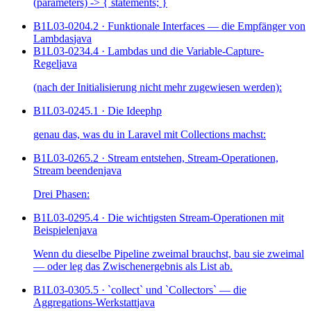
(parameters) -> { statements; }
B1L03-020
4.2 · Funktionale Interfaces — die Empfänger von
Lambdas
java
B1L03-023
4.4 · Lambdas und die Variable-Capture-
Regel
java
(nach der Initialisierung nicht mehr zugewiesen werden):
B1L03-024
5.1 · Die Idee
php
genau das, was du in Laravel mit Collections machst:
B1L03-026
5.2 · Stream entstehen, Stream-Operationen,
Stream beenden
java
Drei Phasen:
B1L03-029
5.4 · Die wichtigsten Stream-Operationen mit
Beispielen
java
Wenn du dieselbe Pipeline zweimal brauchst, bau sie zweimal
— oder leg das Zwischenergebnis als List ab.
B1L03-030
5.5 · `collect` und `Collectors` — die
Aggregations-Werkstatt
java