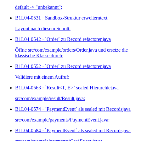
default -> "unbekannt";
B1L04-053
1 · Sandbox-Struktur erweitern
text
Layout nach diesem Schritt:
B1L04-054
2 · `Order` zu Record refactoren
java
Öffne src/com/example/orders/Order.java und ersetze die
klassische Klasse durch:
B1L04-055
2 · `Order` zu Record refactoren
java
Validiere mit einem Aufruf:
B1L04-056
3 · `Result<T, E>` sealed Hierarchie
java
src/com/example/result/Result.java:
B1L04-057
4 · `PaymentEvent` als sealed mit Records
java
src/com/example/payments/PaymentEvent.java:
B1L04-058
4 · `PaymentEvent` als sealed mit Records
java