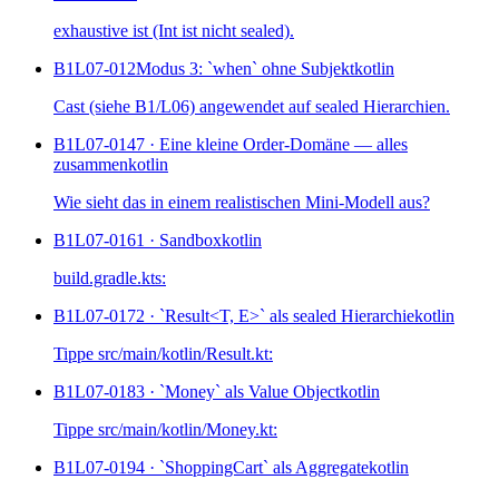
exhaustive ist (Int ist nicht sealed).
B1L07-012
Modus 3: `when` ohne Subjekt
kotlin
Cast (siehe B1/L06) angewendet auf sealed Hierarchien.
B1L07-014
7 · Eine kleine Order-Domäne — alles
zusammen
kotlin
Wie sieht das in einem realistischen Mini-Modell aus?
B1L07-016
1 · Sandbox
kotlin
build.gradle.kts:
B1L07-017
2 · `Result<T, E>` als sealed Hierarchie
kotlin
Tippe src/main/kotlin/Result.kt:
B1L07-018
3 · `Money` als Value Object
kotlin
Tippe src/main/kotlin/Money.kt:
B1L07-019
4 · `ShoppingCart` als Aggregate
kotlin