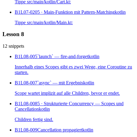
Tippe src/main/kotlin/Cart.kt:
B1L07-020
5 · Main-Funktion mit Pattern-Matching
kotlin
Tippe src/main/kotlin/Main.kt:
Lesson 8
12 snippets
B1L08-005
`launch` — fire-and-forget
kotlin
Innerhalb eines Scopes gibt es zwei Wege, eine Coroutine zu
starten.
B1L08-007
`async` — mit Ergebnis
kotlin
Scope wartet implizit auf alle Children, bevor er endet.
B1L08-008
5 · Strukturierte Concurrency — Scopes und
Cancellation
kotlin
Children fertig sind.
B1L08-009
Cancellation propagiert
kotlin