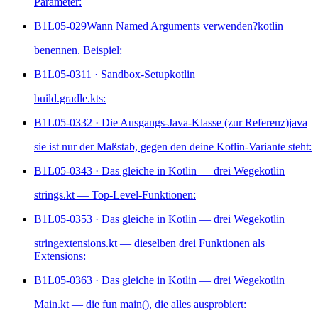
Parameter:
B1L05-029
Wann Named Arguments verwenden?
kotlin
benennen. Beispiel:
B1L05-031
1 · Sandbox-Setup
kotlin
build.gradle.kts:
B1L05-033
2 · Die Ausgangs-Java-Klasse (zur Referenz)
java
sie ist nur der Maßstab, gegen den deine Kotlin-Variante steht:
B1L05-034
3 · Das gleiche in Kotlin — drei Wege
kotlin
strings.kt — Top-Level-Funktionen:
B1L05-035
3 · Das gleiche in Kotlin — drei Wege
kotlin
stringextensions.kt — dieselben drei Funktionen als
Extensions:
B1L05-036
3 · Das gleiche in Kotlin — drei Wege
kotlin
Main.kt — die fun main(), die alles ausprobiert: