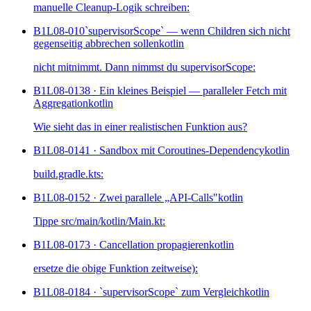
manuelle Cleanup-Logik schreiben:
B1L08-010
`supervisorScope` — wenn Children sich nicht
gegenseitig abbrechen sollen
kotlin
nicht mitnimmt. Dann nimmst du supervisorScope:
B1L08-013
8 · Ein kleines Beispiel — paralleler Fetch mit
Aggregation
kotlin
Wie sieht das in einer realistischen Funktion aus?
B1L08-014
1 · Sandbox mit Coroutines-Dependency
kotlin
build.gradle.kts:
B1L08-015
2 · Zwei parallele „API-Calls"
kotlin
Tippe src/main/kotlin/Main.kt:
B1L08-017
3 · Cancellation propagieren
kotlin
ersetze die obige Funktion zeitweise):
B1L08-018
4 · `supervisorScope` zum Vergleich
kotlin