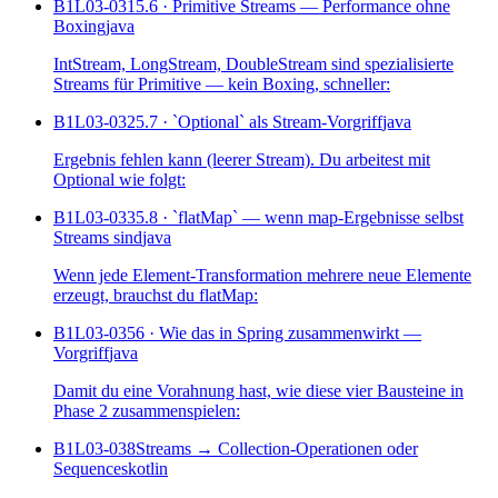
B1L03-031
5.6 · Primitive Streams — Performance ohne
Boxing
java
IntStream, LongStream, DoubleStream sind spezialisierte
Streams für Primitive — kein Boxing, schneller:
B1L03-032
5.7 · `Optional` als Stream-Vorgriff
java
Ergebnis fehlen kann (leerer Stream). Du arbeitest mit
Optional wie folgt:
B1L03-033
5.8 · `flatMap` — wenn map-Ergebnisse selbst
Streams sind
java
Wenn jede Element-Transformation mehrere neue Elemente
erzeugt, brauchst du flatMap:
B1L03-035
6 · Wie das in Spring zusammenwirkt —
Vorgriff
java
Damit du eine Vorahnung hast, wie diese vier Bausteine in
Phase 2 zusammenspielen:
B1L03-038
Streams → Collection-Operationen oder
Sequences
kotlin