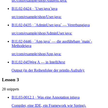
src/com/example/shop/Address.java:
B1L02-042
4 · `User.java`
java
src/com/example/shop/User.java:
B1L02-043
5 · `AdminUser.java` — Vererbung
java
src/com/example/shop/AdminUser.java:
B1L02-044
6 · `App.java` — die ausführbare `main`-
Methode
java
src/com/example/shop/App.java:
B1L02-045
Weg A — in IntelliJ
text
Output (in der Reihenfolge der println-Aufrufe):
Lesson 3
28 snippets
B1L03-001
2.1 · Was eine Annotation ist
java
Compiler, eine IDE, ein Framework wie Spring).