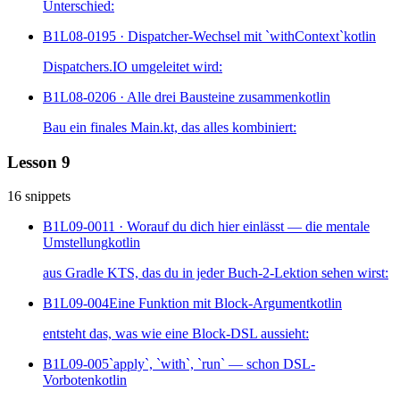
Unterschied:
B1L08-019
5 · Dispatcher-Wechsel mit `withContext`
kotlin
Dispatchers.IO umgeleitet wird:
B1L08-020
6 · Alle drei Bausteine zusammen
kotlin
Bau ein finales Main.kt, das alles kombiniert:
Lesson 9
16 snippets
B1L09-001
1 · Worauf du dich hier einlässt — die mentale
Umstellung
kotlin
aus Gradle KTS, das du in jeder Buch-2-Lektion sehen wirst:
B1L09-004
Eine Funktion mit Block-Argument
kotlin
entsteht das, was wie eine Block-DSL aussieht:
B1L09-005
`apply`, `with`, `run` — schon DSL-
Vorboten
kotlin