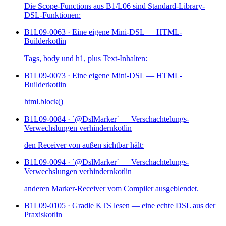
Die Scope-Functions aus B1/L06 sind Standard-Library-
DSL-Funktionen:
B1L09-006
3 · Eine eigene Mini-DSL — HTML-
Builder
kotlin
Tags, body und h1, plus Text-Inhalten:
B1L09-007
3 · Eine eigene Mini-DSL — HTML-
Builder
kotlin
html.block()
B1L09-008
4 · `@DslMarker` — Verschachtelungs-
Verwechslungen verhindern
kotlin
den Receiver von außen sichtbar hält:
B1L09-009
4 · `@DslMarker` — Verschachtelungs-
Verwechslungen verhindern
kotlin
anderen Marker-Receiver vom Compiler ausgeblendet.
B1L09-010
5 · Gradle KTS lesen — eine echte DSL aus der
Praxis
kotlin