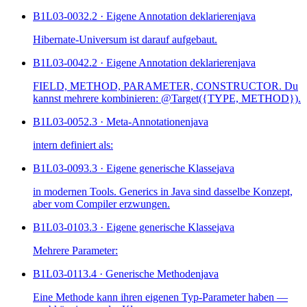
B1L03-003
2.2 · Eigene Annotation deklarieren
java
Hibernate-Universum ist darauf aufgebaut.
B1L03-004
2.2 · Eigene Annotation deklarieren
java
FIELD, METHOD, PARAMETER, CONSTRUCTOR. Du
kannst mehrere kombinieren: @Target({TYPE, METHOD}).
B1L03-005
2.3 · Meta-Annotationen
java
intern definiert als:
B1L03-009
3.3 · Eigene generische Klasse
java
in modernen Tools. Generics in Java sind dasselbe Konzept,
aber vom Compiler erzwungen.
B1L03-010
3.3 · Eigene generische Klasse
java
Mehrere Parameter:
B1L03-011
3.4 · Generische Methoden
java
Eine Methode kann ihren eigenen Typ-Parameter haben —