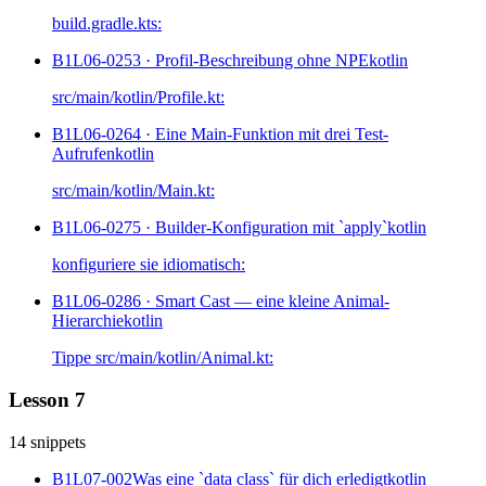
build.gradle.kts:
B1L06-025
3 · Profil-Beschreibung ohne NPE
kotlin
src/main/kotlin/Profile.kt:
B1L06-026
4 · Eine Main-Funktion mit drei Test-
Aufrufen
kotlin
src/main/kotlin/Main.kt:
B1L06-027
5 · Builder-Konfiguration mit `apply`
kotlin
konfiguriere sie idiomatisch:
B1L06-028
6 · Smart Cast — eine kleine Animal-
Hierarchie
kotlin
Tippe src/main/kotlin/Animal.kt:
Lesson 7
14 snippets
B1L07-002
Was eine `data class` für dich erledigt
kotlin