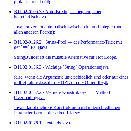
praktisch nicht nötig:
B1L02-010
5.3 · Auto-Boxing — bequem, aber
heimtückisch
java
Java konvertiert automatisch zwischen int und Integer (und
allen anderen Paaren):
B1L02-012
6.2 · String-Pool — der Performance-Trick mit
der `==`-Falle
java
StringBuilder ist die mutable Alternative für Hot-Loops.
B1L02-013
6.3 · Wichtige `String`-Operationen
java
false, wenn die Argumente unterschiedlich sind oder nur eines
null ist, ohne dass dir die NPE um die Ohren fliegt.
B1L02-015
7.2 · Mehrere Konstruktoren — Method-
Overloading
java
Java erlaubt mehrere Konstruktoren mit unterschiedlichen
Parameterlisten in derselben Klasse:
B1L02-017
8.1 · `extends`
java