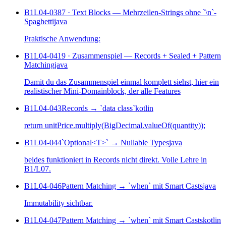
B1L04-038
7 · Text Blocks — Mehrzeilen-Strings ohne `\n`-
Spaghetti
java
Praktische Anwendung:
B1L04-041
9 · Zusammenspiel — Records + Sealed + Pattern
Matching
java
Damit du das Zusammenspiel einmal komplett siehst, hier ein
realistischer Mini-Domainblock, der alle Features
B1L04-043
Records → `data class`
kotlin
return unitPrice.multiply(BigDecimal.valueOf(quantity));
B1L04-044
`Optional<T>` → Nullable Types
java
beides funktioniert in Records nicht direkt. Volle Lehre in
B1/L07.
B1L04-046
Pattern Matching → `when` mit Smart Casts
java
Immutability sichtbar.
B1L04-047
Pattern Matching → `when` mit Smart Casts
kotlin