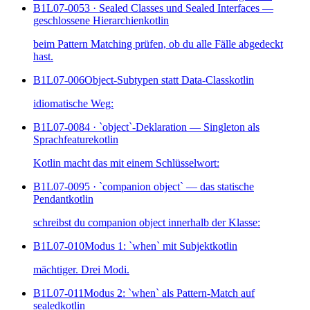
B1L07-005
3 · Sealed Classes und Sealed Interfaces —
geschlossene Hierarchien
kotlin
beim Pattern Matching prüfen, ob du alle Fälle abgedeckt
hast.
B1L07-006
Object-Subtypen statt Data-Class
kotlin
idiomatische Weg:
B1L07-008
4 · `object`-Deklaration — Singleton als
Sprachfeature
kotlin
Kotlin macht das mit einem Schlüsselwort:
B1L07-009
5 · `companion object` — das statische
Pendant
kotlin
schreibst du companion object innerhalb der Klasse:
B1L07-010
Modus 1: `when` mit Subjekt
kotlin
mächtiger. Drei Modi.
B1L07-011
Modus 2: `when` als Pattern-Match auf
sealed
kotlin