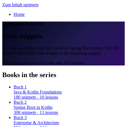
Zum Inhalt springen
Home
Spring-Boot-Buchreihe
Code snippets
All code examples from the six-book Spring Boot series. The QR
codes in the books lead straight to the matching snippet.
1921 snippets across 6 books and 105 lessons
Books in the series
Buch 1
Java & Kotlin Foundations
180 snippets · 10 lessons
Buch 2
Spring Boot in Kotlin
308 snippets · 13 lessons
Buch 3
Enterprise & Architecture