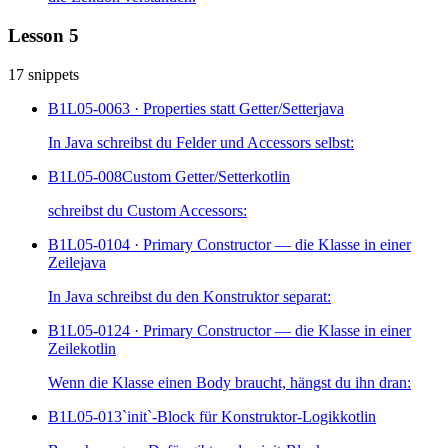
Lesson 5
17 snippets
B1L05-006
3 · Properties statt Getter/Setter
java
In Java schreibst du Felder und Accessors selbst:
B1L05-008
Custom Getter/Setter
kotlin
schreibst du Custom Accessors:
B1L05-010
4 · Primary Constructor — die Klasse in einer
Zeile
java
In Java schreibst du den Konstruktor separat:
B1L05-012
4 · Primary Constructor — die Klasse in einer
Zeile
kotlin
Wenn die Klasse einen Body braucht, hängst du ihn dran:
B1L05-013
`init`-Block für Konstruktor-Logik
kotlin