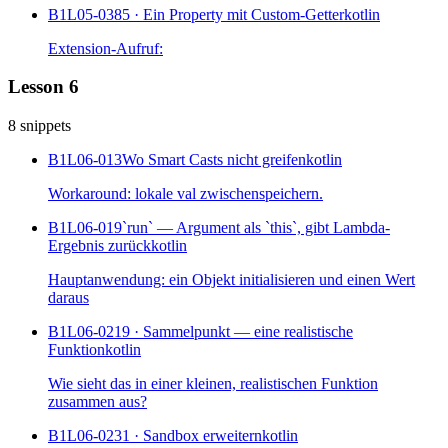
B1L05-038
5 · Ein Property mit Custom-Getter
kotlin
Extension-Aufruf:
Lesson 6
8 snippets
B1L06-013
Wo Smart Casts nicht greifen
kotlin
Workaround: lokale val zwischenspeichern.
B1L06-019
`run` — Argument als `this`, gibt Lambda-
Ergebnis zurück
kotlin
Hauptanwendung: ein Objekt initialisieren und einen Wert
daraus
B1L06-021
9 · Sammelpunkt — eine realistische
Funktion
kotlin
Wie sieht das in einer kleinen, realistischen Funktion
zusammen aus?
B1L06-023
1 · Sandbox erweitern
kotlin