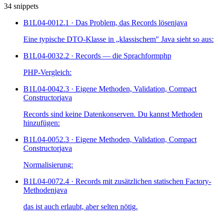
34 snippets
B1L04-001
2.1 · Das Problem, das Records lösen
java
Eine typische DTO-Klasse in „klassischem" Java sieht so aus:
B1L04-003
2.2 · Records — die Sprachform
php
PHP-Vergleich:
B1L04-004
2.3 · Eigene Methoden, Validation, Compact
Constructor
java
Records sind keine Datenkonserven. Du kannst Methoden
hinzufügen:
B1L04-005
2.3 · Eigene Methoden, Validation, Compact
Constructor
java
Normalisierung:
B1L04-007
2.4 · Records mit zusätzlichen statischen Factory-
Methoden
java
das ist auch erlaubt, aber selten nötig.