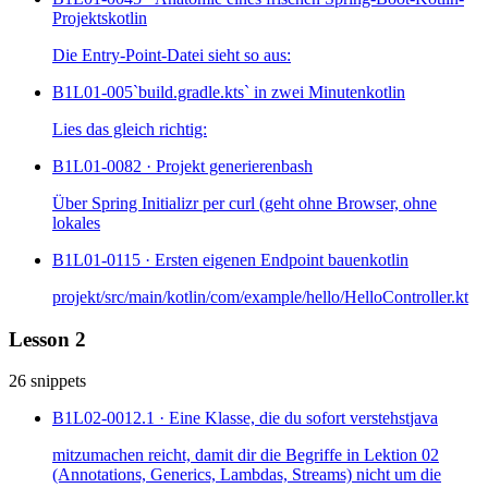
Projekts
kotlin
Die Entry-Point-Datei sieht so aus:
B1L01-005
`build.gradle.kts` in zwei Minuten
kotlin
Lies das gleich richtig:
B1L01-008
2 · Projekt generieren
bash
Über Spring Initializr per curl (geht ohne Browser, ohne
lokales
B1L01-011
5 · Ersten eigenen Endpoint bauen
kotlin
projekt/src/main/kotlin/com/example/hello/HelloController.kt
Lesson 2
26 snippets
B1L02-001
2.1 · Eine Klasse, die du sofort verstehst
java
mitzumachen reicht, damit dir die Begriffe in Lektion 02
(Annotations, Generics, Lambdas, Streams) nicht um die