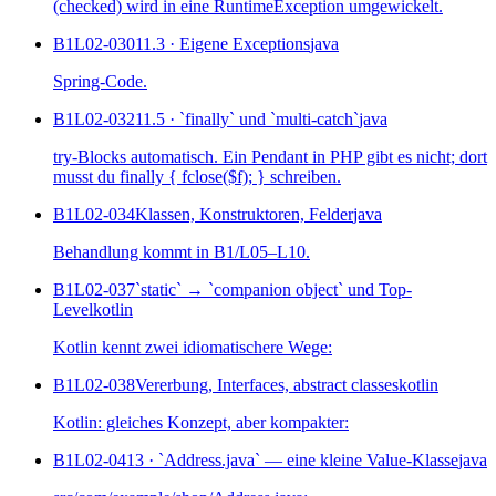
(checked) wird in eine RuntimeException umgewickelt.
B1L02-030
11.3 · Eigene Exceptions
java
Spring-Code.
B1L02-032
11.5 · `finally` und `multi-catch`
java
try-Blocks automatisch. Ein Pendant in PHP gibt es nicht; dort
musst du finally { fclose($f); } schreiben.
B1L02-034
Klassen, Konstruktoren, Felder
java
Behandlung kommt in B1/L05–L10.
B1L02-037
`static` → `companion object` und Top-
Level
kotlin
Kotlin kennt zwei idiomatischere Wege:
B1L02-038
Vererbung, Interfaces, abstract classes
kotlin
Kotlin: gleiches Konzept, aber kompakter:
B1L02-041
3 · `Address.java` — eine kleine Value-Klasse
java