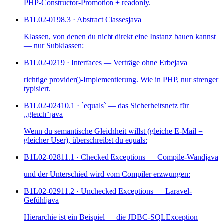
PHP-Constructor-Promotion + readonly.
B1L02-019
8.3 · Abstract Classes
java
Klassen, von denen du nicht direkt eine Instanz bauen kannst
— nur Subklassen:
B1L02-021
9 · Interfaces — Verträge ohne Erbe
java
richtige provider()-Implementierung. Wie in PHP, nur strenger
typisiert.
B1L02-024
10.1 · `equals` — das Sicherheitsnetz für
„gleich"
java
Wenn du semantische Gleichheit willst (gleiche E-Mail =
gleicher User), überschreibst du equals:
B1L02-028
11.1 · Checked Exceptions — Compile-Wand
java
und der Unterschied wird vom Compiler erzwungen:
B1L02-029
11.2 · Unchecked Exceptions — Laravel-
Gefühl
java
Hierarchie ist ein Beispiel — die JDBC-SQLException