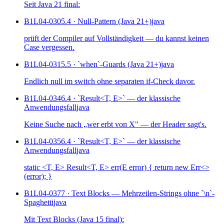
Seit Java 21 final:
B1L04-030
5.4 · Null-Pattern (Java 21+)
java
prüft der Compiler auf Vollständigkeit — du kannst keinen
Case vergessen.
B1L04-031
5.5 · `when`-Guards (Java 21+)
java
Endlich null im switch ohne separaten if-Check davor.
B1L04-034
6.4 · `Result<T, E>` — der klassische
Anwendungsfall
java
Keine Suche nach „wer erbt von X" — der Header sagt's.
B1L04-035
6.4 · `Result<T, E>` — der klassische
Anwendungsfall
java
static <T, E> Result<T, E> err(E error) { return new Err<>
(error); }
B1L04-037
7 · Text Blocks — Mehrzeilen-Strings ohne `\n`-
Spaghetti
java
Mit Text Blocks (Java 15 final):