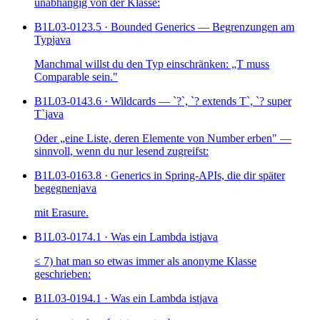
unabhängig von der Klasse:
B1L03-012
3.5 · Bounded Generics — Begrenzungen am
Typ
java
Manchmal willst du den Typ einschränken: „T muss
Comparable sein."
B1L03-014
3.6 · Wildcards — `?`, `? extends T`, `? super
T`
java
Oder „eine Liste, deren Elemente von Number erben" —
sinnvoll, wenn du nur lesend zugreifst:
B1L03-016
3.8 · Generics in Spring-APIs, die dir später
begegnen
java
mit Erasure.
B1L03-017
4.1 · Was ein Lambda ist
java
≤ 7) hat man so etwas immer als anonyme Klasse
geschrieben:
B1L03-019
4.1 · Was ein Lambda ist
java