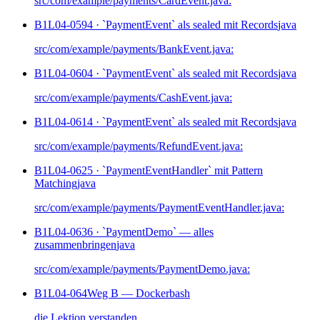
src/com/example/payments/CardEvent.java:
B1L04-059
4 · `PaymentEvent` als sealed mit Records
java
src/com/example/payments/BankEvent.java:
B1L04-060
4 · `PaymentEvent` als sealed mit Records
java
src/com/example/payments/CashEvent.java:
B1L04-061
4 · `PaymentEvent` als sealed mit Records
java
src/com/example/payments/RefundEvent.java:
B1L04-062
5 · `PaymentEventHandler` mit Pattern
Matching
java
src/com/example/payments/PaymentEventHandler.java:
B1L04-063
6 · `PaymentDemo` — alles
zusammenbringen
java
src/com/example/payments/PaymentDemo.java:
B1L04-064
Weg B — Docker
bash
die Lektion verstanden.