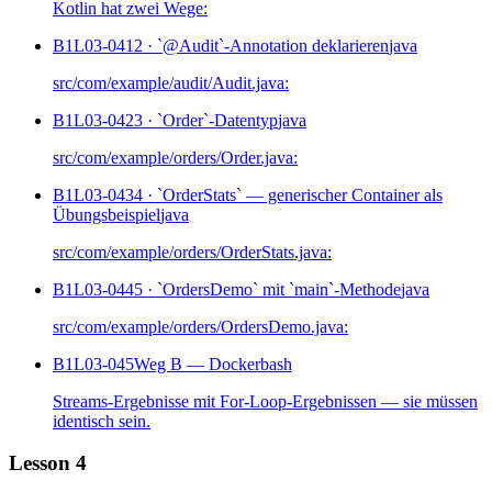
Kotlin hat zwei Wege:
B1L03-041
2 · `@Audit`-Annotation deklarieren
java
src/com/example/audit/Audit.java:
B1L03-042
3 · `Order`-Datentyp
java
src/com/example/orders/Order.java:
B1L03-043
4 · `OrderStats` — generischer Container als
Übungsbeispiel
java
src/com/example/orders/OrderStats.java:
B1L03-044
5 · `OrdersDemo` mit `main`-Methode
java
src/com/example/orders/OrdersDemo.java:
B1L03-045
Weg B — Docker
bash
Streams-Ergebnisse mit For-Loop-Ergebnissen — sie müssen
identisch sein.
Lesson 4