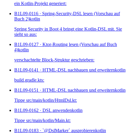
ein Kotlin-Projekt generiert:
B1L09-011
6 · Spring-Security-DSL lesen (Vorschau auf
Buch 2)
kotlin
Spring Security in Boot 4 bringt eine Kotlin-DSL mit. Sie
sieht so aus:
B1L09-012
7 · Ktor-Routing lesen (Vorschau auf Buch
4)
kotlin
verschachtelte Block-Struktur geschrieben:
B1L09-014
1 · HTML-DSL nachbauen und erweitern
kotlin
build.gradle.kts:
B1L09-015
1 · HTML-DSL nachbauen und erweitern
kotlin
Tippe src/main/kotlin/HtmlDsl.kt:
B1L09-016
2 · DSL anwenden
kotlin
Tippe src/main/kotlin/Main.kt:
B1L09-018
3 · `@DslMarker` ausprobieren
kotlin