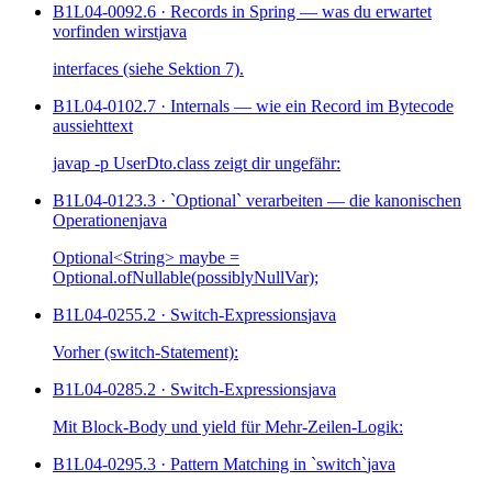
B1L04-009
2.6 · Records in Spring — was du erwartet
vorfinden wirst
java
interfaces (siehe Sektion 7).
B1L04-010
2.7 · Internals — wie ein Record im Bytecode
aussieht
text
javap -p UserDto.class zeigt dir ungefähr:
B1L04-012
3.3 · `Optional` verarbeiten — die kanonischen
Operationen
java
Optional<String> maybe =
Optional.ofNullable(possiblyNullVar);
B1L04-025
5.2 · Switch-Expressions
java
Vorher (switch-Statement):
B1L04-028
5.2 · Switch-Expressions
java
Mit Block-Body und yield für Mehr-Zeilen-Logik:
B1L04-029
5.3 · Pattern Matching in `switch`
java