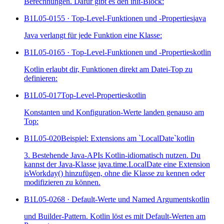
Berechnungen. Dafür gibt es den init-Block:
B1L05-015
5 · Top-Level-Funktionen und -Properties
java
Java verlangt für jede Funktion eine Klasse:
B1L05-016
5 · Top-Level-Funktionen und -Properties
kotlin
Kotlin erlaubt dir, Funktionen direkt am Datei-Top zu
definieren:
B1L05-017
Top-Level-Properties
kotlin
Konstanten und Konfiguration-Werte landen genauso am
Top:
B1L05-020
Beispiel: Extensions am `LocalDate`
kotlin
3. Bestehende Java-APIs Kotlin-idiomatisch nutzen. Du
kannst der Java-Klasse java.time.LocalDate eine Extension
isWorkday() hinzufügen, ohne die Klasse zu kennen oder
modifizieren zu können.
B1L05-026
8 · Default-Werte und Named Arguments
kotlin
und Builder-Pattern. Kotlin löst es mit Default-Werten am