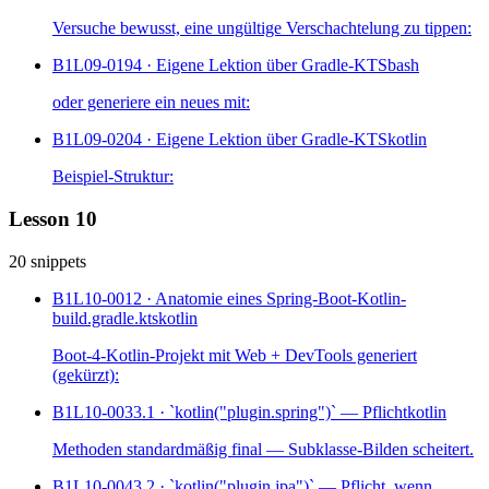
Versuche bewusst, eine ungültige Verschachtelung zu tippen:
B1L09-019
4 · Eigene Lektion über Gradle-KTS
bash
oder generiere ein neues mit:
B1L09-020
4 · Eigene Lektion über Gradle-KTS
kotlin
Beispiel-Struktur:
Lesson 10
20 snippets
B1L10-001
2 · Anatomie eines Spring-Boot-Kotlin-
build.gradle.kts
kotlin
Boot-4-Kotlin-Projekt mit Web + DevTools generiert
(gekürzt):
B1L10-003
3.1 · `kotlin("plugin.spring")` — Pflicht
kotlin
Methoden standardmäßig final — Subklasse-Bilden scheitert.
B1L10-004
3.2 · `kotlin("plugin.jpa")` — Pflicht, wenn