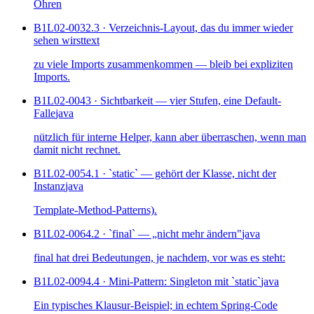
Ohren
B1L02-003
2.3 · Verzeichnis-Layout, das du immer wieder
sehen wirst
text
zu viele Imports zusammenkommen — bleib bei expliziten
Imports.
B1L02-004
3 · Sichtbarkeit — vier Stufen, eine Default-
Falle
java
nützlich für interne Helper, kann aber überraschen, wenn man
damit nicht rechnet.
B1L02-005
4.1 · `static` — gehört der Klasse, nicht der
Instanz
java
Template-Method-Patterns).
B1L02-006
4.2 · `final` — „nicht mehr ändern"
java
final hat drei Bedeutungen, je nachdem, vor was es steht:
B1L02-009
4.4 · Mini-Pattern: Singleton mit `static`
java
Ein typisches Klausur-Beispiel; in echtem Spring-Code