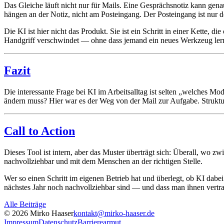
Das Gleiche läuft nicht nur für Mails. Eine Gesprächsnotiz kann 
hängen an der Notiz, nicht am Posteingang. Der Posteingang ist nur 
Die KI ist hier nicht das Produkt. Sie ist ein Schritt in einer Kette, 
Handgriff verschwindet — ohne dass jemand ein neues Werkzeug lern
Fazit
Die interessante Frage bei KI im Arbeitsalltag ist selten „welches Mode
ändern muss? Hier war es der Weg von der Mail zur Aufgabe. Strukturi
Call to Action
Dieses Tool ist intern, aber das Muster überträgt sich: Überall, wo zw
nachvollziehbar und mit dem Menschen an der richtigen Stelle.
Wer so einen Schritt im eigenen Betrieb hat und überlegt, ob KI dabei
nächstes Jahr noch nachvollziehbar sind — und dass man ihnen vertrau
Alle Beiträge
© 2026 Mirko Haaser
kontakt@mirko-haaser.de
Impressum
Datenschutz
Barrierearmut