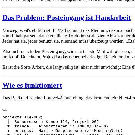
Das Problem: Posteingang ist Handarbeit
Vorweg, weil's ehrlich ist: E-Mail ist nicht das Medium, das man sic
zum Inhalt passen, das eigentliche To-do im vorletzten Absatz unter 
Jeder hat sie, jeder benutzt sie, niemand muss überzeugt werden. „Etab
Also nehme ich den Posteingang, wie er ist. Jede Mail will gelesen
im Kopf. Bei einem Projekt ist das nebenbei erledigt. Bei einem Dutz
Es ist die Sorte Arbeit, die langweilig ist, aber nicht unwichtig: Ein
Wie es funktioniert
Das Backend ist eine Laravel-Anwendung, das Frontend ein Nuxt-Proje
projekte+114-002@…

  │  Subadresse → Kunde 114, Projekt 002

  ▼  triage:   einsortieren in INBOX/114-002

  ▼  process:  Mail → Gesprächsnotiz (MeetingNote)
