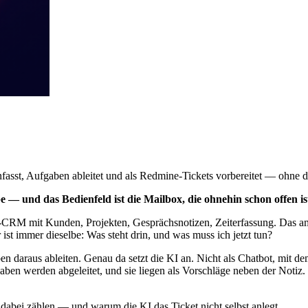
asst, Aufgaben ableitet und als Redmine-Tickets vorbereitet — ohne d
 und das Bedienfeld ist die Mailbox, die ohnehin schon offen is
i-CRM mit Kunden, Projekten, Gesprächsnotizen, Zeiterfassung. Das am
 ist immer dieselbe: Was steht drin, und was muss ich jetzt tun?
 daraus ableiten. Genau da setzt die KI an. Nicht als Chatbot, mit dem
n werden abgeleitet, und sie liegen als Vorschläge neben der Notiz. Ic
 dabei zählen — und warum die KI das Ticket nicht selbst anlegt.