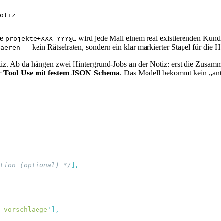
otiz

se
wird jede Mail einem real existierenden Kun
projekte+XXX-YYY@…
— kein Rätselraten, sondern ein klar markierter Stapel für die 
laeren
notiz. Ab da hängen zwei Hintergrund-Jobs an der Notiz: erst die Zus
er
Tool-Use mit festem JSON-Schema
. Das Modell bekommt kein „ant
tion (optional) */
_vorschlaege
'