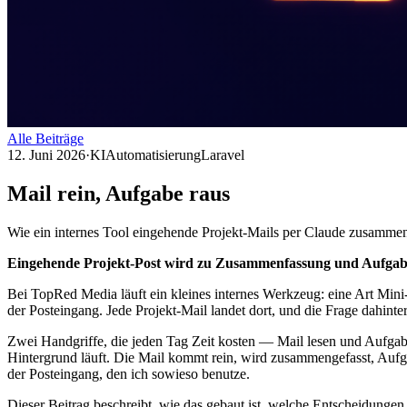
Alle Beiträge
12. Juni 2026
·
KI
Automatisierung
Laravel
Mail rein, Aufgabe raus
Wie ein internes Tool eingehende Projekt-Mails per Claude zusammenf
Eingehende Projekt-Post wird zu Zusammenfassung und Aufgabe —
Bei TopRed Media läuft ein kleines internes Werkzeug: eine Art Min
der Posteingang. Jede Projekt-Mail landet dort, und die Frage dahinter
Zwei Handgriffe, die jeden Tag Zeit kosten — Mail lesen und Aufgaben
Hintergrund läuft. Die Mail kommt rein, wird zusammengefasst, Aufgabe
der Posteingang, den ich sowieso benutze.
Dieser Beitrag beschreibt, wie das gebaut ist, welche Entscheidungen