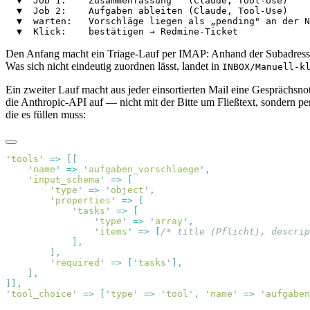
  ▼  Job 1:    Zusammenfassung   (Claude, Tool-Use)

  ▼  Job 2:    Aufgaben ableiten (Claude, Tool-Use)

  ▼  warten:   Vorschläge liegen als „pending" an der N
Den Anfang macht ein Triage-Lauf per IMAP: Anhand der Subadres
Was sich nicht eindeutig zuordnen lässt, landet in
INBOX/Manuell-k
Ein zweiter Lauf macht aus jeder einsortierten Mail eine Gesprächs
die Anthropic-API auf — nicht mit der Bitte um Fließtext, sondern p
die es füllen muss:
'
tools
'
 =>
    '
name
'
 =>
 '
aufgaben_vorschlaege
'
    '
input_schema
'
 =>
        '
type
'
 =>
 '
object
'
        '
properties
'
 =>
            '
tasks
'
 =>
                '
type
'
 =>
 '
array
'
                '
items
'
 =>
 [
/* title (Pflicht), descrip
        '
required
'
 =>
 [
'
tasks
'
'
tool_choice
'
 =>
 [
'
type
'
 =>
 '
tool
'
,
 '
name
'
 =>
 '
aufgaben